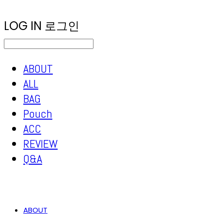
LOG IN
로그인
ABOUT
ALL
BAG
Pouch
ACC
REVIEW
Q&A
ABOUT