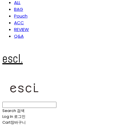
ALL
BAG
Pouch
ACC
REVIEW
Q&A
escl.
Search
검색
Log In
로그인
Cart
장바구니