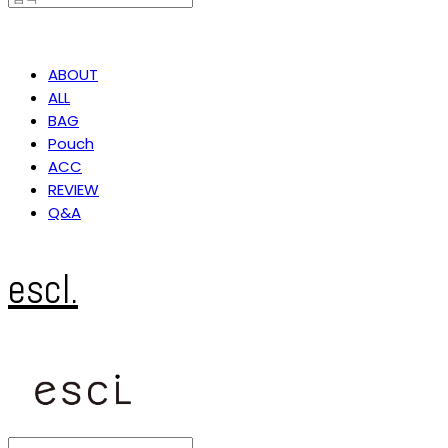
ABOUT
ALL
BAG
Pouch
ACC
REVIEW
Q&A
escl.