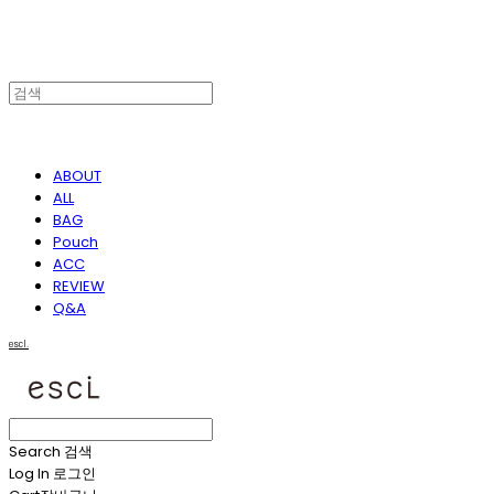
ABOUT
ALL
BAG
Pouch
ACC
REVIEW
Q&A
escl.
Search
검색
Log In
로그인