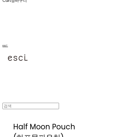
Cart
장바구니
escl.
Half Moon Pouch