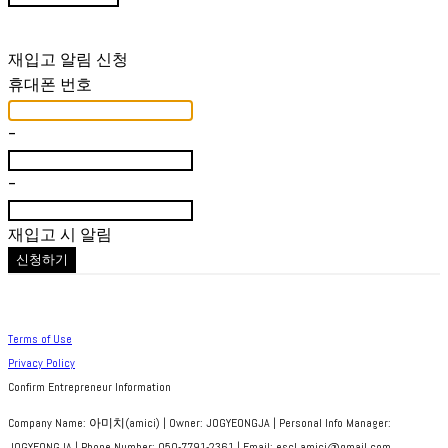
재입고 알림 신청
휴대폰 번호
-
-
재입고 시 알림
신청하기
Terms of Use
Privacy Policy
Confirm Entrepreneur Information
Company Name: 아미치(amici) | Owner: JOGYEONGJA | Personal Info Manager:
JOGYEONGJA | Phone Number: 050-7791-2361 | Email: escl.amici@gmail.com