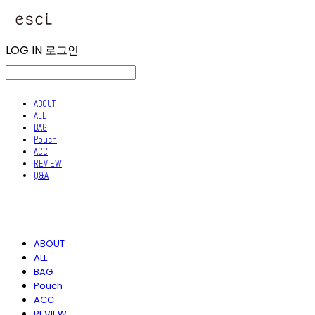
LOG IN
로그인
ABOUT
ALL
BAG
Pouch
ACC
REVIEW
Q&A
ABOUT
ALL
BAG
Pouch
ACC
REVIEW